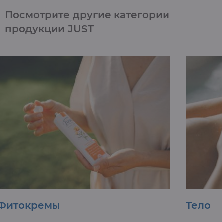
Посмотрите другие
категории
продукции JUST
Фитокремы
Тело