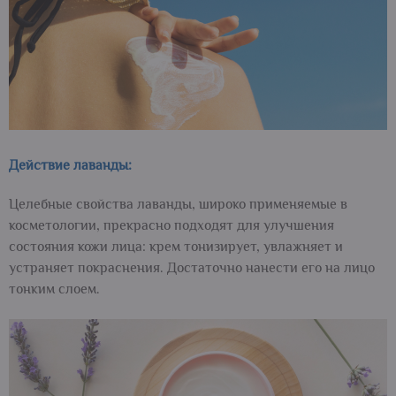
Глицерин
Действие лаванды:
Целебные свойства лаванды, широко применяемые в
косметологии, прекрасно подходят для улучшения
состояния кожи лица: крем тонизирует, увлажняет и
Эфирное масло
устраняет покраснения. Достаточно нанести его на лицо
лаванды
тонким слоем.
Экс
гама